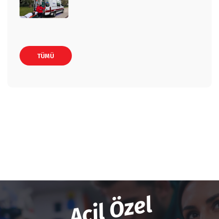
TÜMÜ
Acil Özel