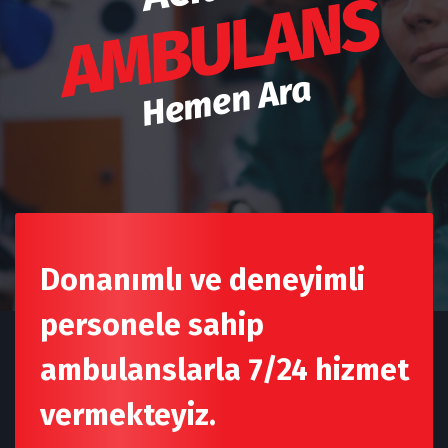
AMBULANS
Hemen Ara
Donanımlı ve deneyimli
personele sahip
ambulanslarla 7/24 hizmet
vermekteyiz.