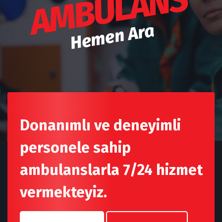
AMBULANS
Hemen Ara
Donanımlı ve deneyimli
personele sahip
ambulanslarla 7/24 hizmet
vermekteyiz.